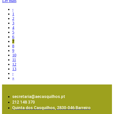
Ler mais
‹
1
2
3
4
5
6
7
8
9
10
11
12
13
›
»
secretaria@aecasquilhos.pt
212 148 370
Quinta dos Casquilhos, 2830-046 Barreiro